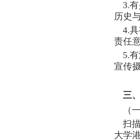
3
历史
4
责任
5.
宣传
三
（
扫
大学港