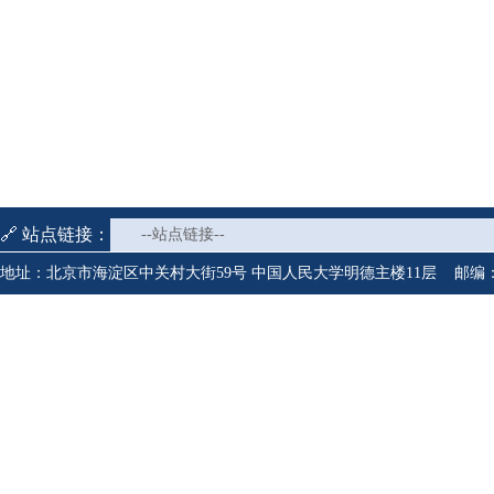
🔗 站点链接：
--站点链接--
地址：北京市海淀区中关村大街59号 中国人民大学明德主楼11层 邮编：1