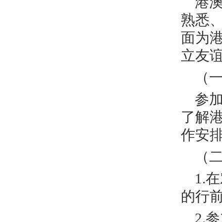
港
熟悉
面为
立友
（
参
了解
作安
（
1
的行
2