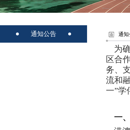
通知公告
通知
为
区合
务、
流和融
一”
一