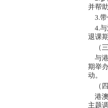
并帮
3.
4
退课
（
与
期举
动。
（
港
主题