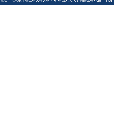
地址：北京市海淀区中关村大街59号 中国人民大学明德主楼11层 邮编：1