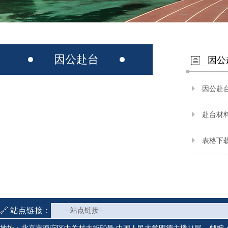
因公赴台
因公
因公赴
赴台材
表格下
🔗 站点链接：
--站点链接--