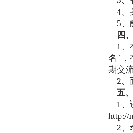
3
4
5
四
1、
名”，
期交流
2、
五
1、
http:/
2