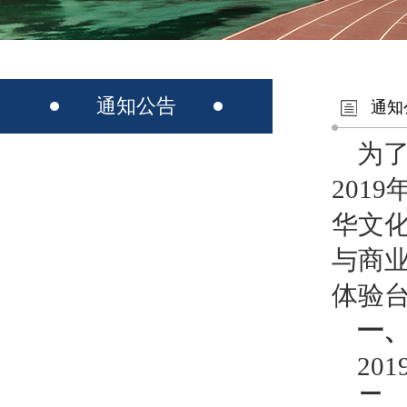
通知公告
通知
为
201
华文
与商
体验
一
20
二