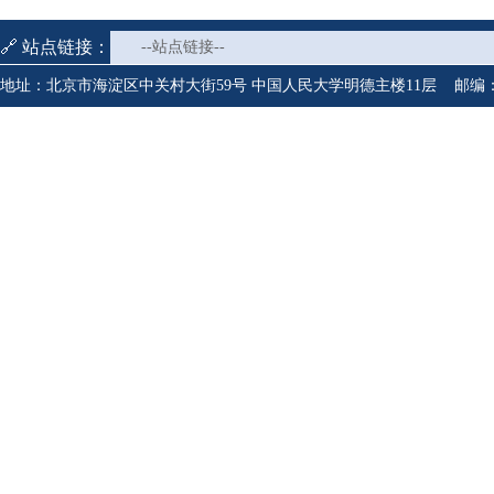
🔗 站点链接：
--站点链接--
地址：北京市海淀区中关村大街59号 中国人民大学明德主楼11层 邮编：1